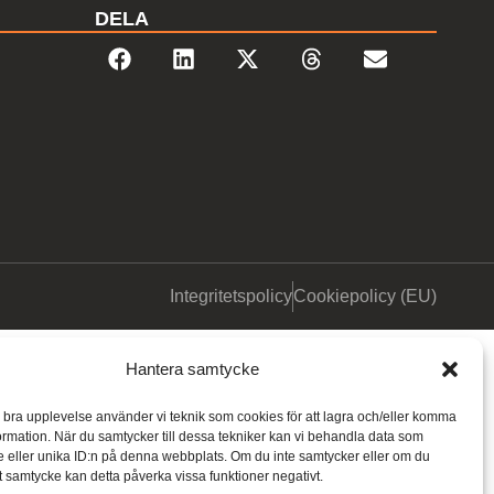
DELA
Integritetspolicy
Cookiepolicy (EU)
Hantera samtycke
n bra upplevelse använder vi teknik som cookies för att lagra och/eller komma
ormation. När du samtycker till dessa tekniker kan vi behandla data som
 eller unika ID:n på denna webbplats. Om du inte samtycker eller om du
itt samtycke kan detta påverka vissa funktioner negativt.