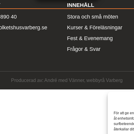
T
INNEHÅLL
 890 40
Stora och små möten
olketshusvarberg.se
Kurser & Föreläsningar
Fest & Evenemang
Frågor & Svar
Producerad av: André med Vänner, webbyrå Varberg
För att ge e
åt enhetsinf
surfbeteende
återkallar d