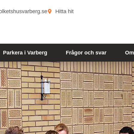
olketshusvarberg.se
Hitta hit
Parkera i Varberg
Frågor och svar
Om 