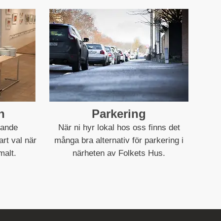
h
Parkering
kande
När ni hyr lokal hos oss finns det
rt val när
många bra alternativ för parkering i
malt.
närheten av Folkets Hus.