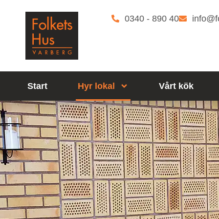
0340 - 890 40
info@f
Start
Hyr lokal
Vårt kök