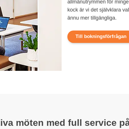
allmänutrymmen för mingel
kock är vi det självklara val
ännu mer tillgängliga.
Till bokningsförfrågan
tiva möten med full service på