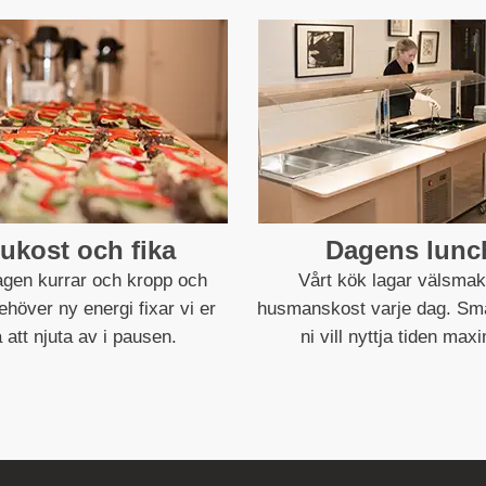
ukost och fika
Dagens lunc
gen kurrar och kropp och
Vårt kök lagar välsma
höver ny energi fixar vi er
husmanskost varje dag. Sma
a att njuta av i pausen.
ni vill nyttja tiden maxi