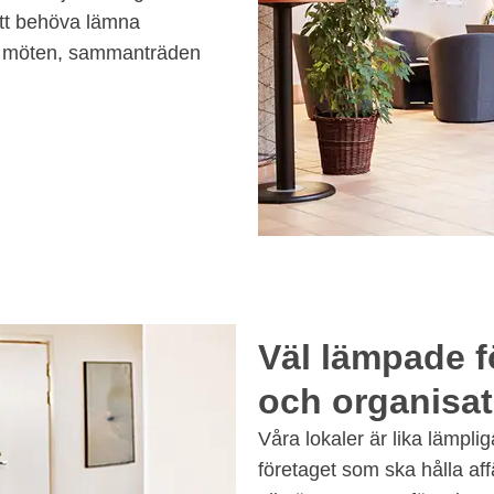
att behöva lämna
re möten, sammanträden
Väl lämpade f
och organisat
Våra lokaler är lika lämplig
företaget som ska hålla aff